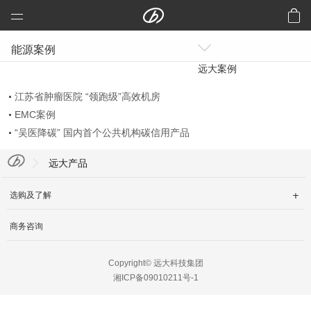
远大科技集团
能源案例
预制建筑：活楼
远大案例
预制高架公路、桥梁
江苏省肿瘤医院 “领跑级”高效机房
芯交通
EMC案例
铝风电
“吴医降碳” 国内首个公共机构碳信用产品
芯板材料
远大产品
中央空调
选购及了解

洁净空气
合同能源管理
商务咨询
建筑节能改造
Copyright© 远大科技集团
再生资源
湘ICP备09010211号-1
加入远大