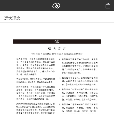
远大科技集团
远大理念
预制建筑：活楼
预制高架公路、桥梁
芯交通
铝风电
芯板材料
中央空调
洁净空气
合同能源管理
建筑节能改造
再生资源
加入远大