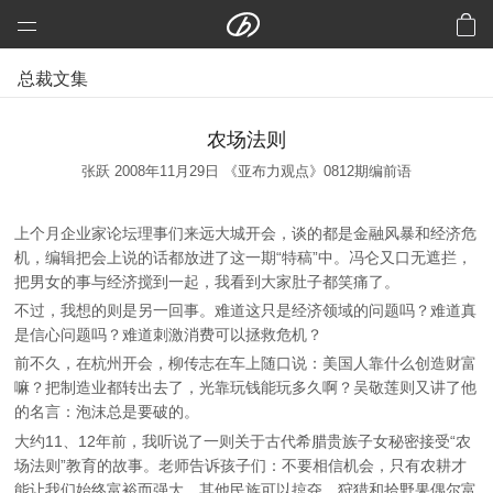
远大科技集团
总裁文集
预制建筑：活楼
预制高架公路、桥梁
农场法则
芯交通
张跃 2008年11月29日 《亚布力观点》0812期编前语
铝风电
上个月企业家论坛理事们来远大城开会，谈的都是金融风暴和经济危
芯板材料
机，编辑把会上说的话都放进了这一期“特稿”中。冯仑又口无遮拦，
中央空调
把男女的事与经济搅到一起，我看到大家肚子都笑痛了。
不过，我想的则是另一回事。难道这只是经济领域的问题吗？难道真
洁净空气
是信心问题吗？难道刺激消费可以拯救危机？
合同能源管理
前不久，在杭州开会，柳传志在车上随口说：美国人靠什么创造财富
嘛？把制造业都转出去了，光靠玩钱能玩多久啊？吴敬莲则又讲了他
建筑节能改造
的名言：泡沫总是要破的。
再生资源
大约11、12年前，我听说了一则关于古代希腊贵族子女秘密接受“农
加入远大
场法则”教育的故事。老师告诉孩子们：不要相信机会，只有农耕才
能让我们始终富裕而强大。其他民族可以掠夺、狩猎和拾野果偶尔富