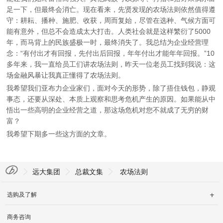
English
足一下，但最终会消亡。现在看来，先贤发现的农场法则依然值得遵
守：耕耘、播种、施肥、收获，周而复始，尽管在选种、气候方面可
能有意外，但总不会造成太大打击。人类社会就是这样繁衍了5000
年，而马背上的民族盛极一时，最终消失了。我总结为企业经营理
念：“有付出才有回报，先付出后回报，年年付出才能年年回报。”10
多年来，我一直给员工们讲农场法则，昨天一位老员工找到我说：这
场金融风暴让我真正懂得了农场法则。
我希望我们亚布力企业家们，面对今天的形势，除了捂住钱包，静观
事态，还要从深处、本质上观察和思考危机产生的原因。如果能从中
悟出一些高明的企业经营之道，那这场危机对您不就成了无穷的财
富？
我希望下期多一些这方面的文章。
远大集团
总裁文集
农场法则
选购及了解

商务咨询