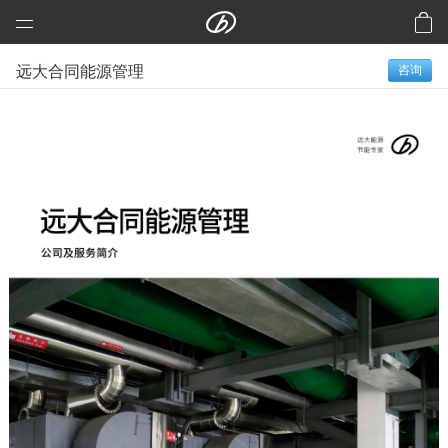
远大科技集团
远大合同能源管理
咨询
预制建筑：活楼
预制高架公路、桥梁
芯交通
铝风电
芯板材料
中央空调
洁净空气
合同能源管理
建筑节能改造
再生资源
加入远大