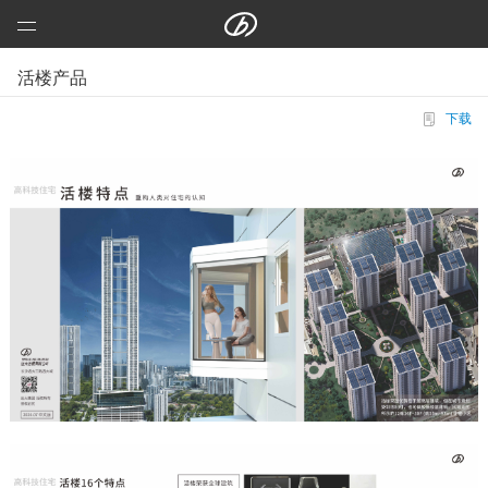
远大科技集团
活楼产品
咨询
预制建筑：活楼
下载
预制高架公路、桥梁
芯交通
铝风电
芯板材料
中央空调
洁净空气
合同能源管理
建筑节能改造
再生资源
加入远大