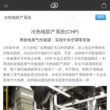
远大科技集团
冷热电联产系统
咨询
预制建筑：活楼
预制高架公路、桥梁
冷热电联产系统(CHP)
芯交通
用发电尾气作能源，实现中央空调零排放
铝风电
100多年来，火力发电厂远离城区无法利用废热，加上电压升降和长
距输送损耗，白白向空中抛弃2/3 能源，可是，这种集中式能源模式
芯板材料
一直被看作天经地义的事。1999 年远大发明了分布式能源模式 ─ 利
中央空调
用涡轮发电机尾气作能源的"冷热电联产系统"，并在70多国得到应
用，每个项目能源效率至少提高了一倍，等于制冷、制热不用能源。
洁净空气
随着人类气候危机意识的加强，分布式冷热电联产系统终有一天会全
合同能源管理
面替代大电网，如同移动通讯终将全面替代有线通讯一样
建筑节能改造
再生资源
加入远大