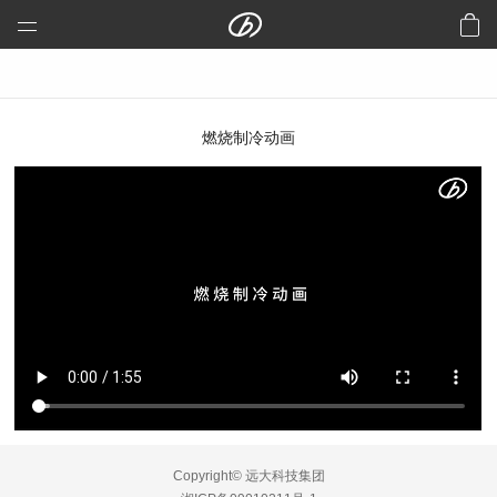
远大科技集团
预制建筑：活楼
预制高架公路、桥梁
燃烧制冷动画
芯交通
铝风电
芯板材料
中央空调
洁净空气
合同能源管理
建筑节能改造
再生资源
加入远大
Copyright© 远大科技集团