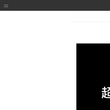
远大科技集团
预制建筑：活楼
预制高架公路、桥梁
芯交通
铝风电
芯板材料
中央空调
洁净空气
合同能源管理
建筑节能改造