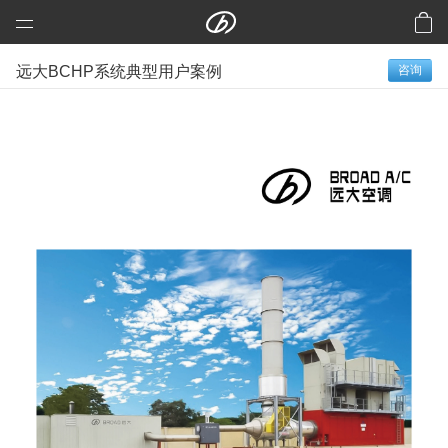
远大科技集团
远大BCHP系统典型用户案例
咨询
预制建筑：活楼
预制高架公路、桥梁
芯交通
铝风电
芯板材料
中央空调
洁净空气
合同能源管理
建筑节能改造
再生资源
加入远大