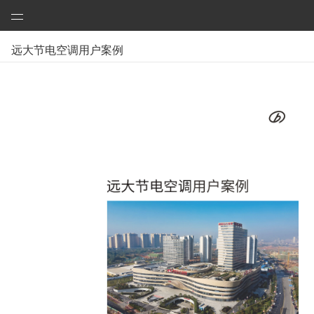
远大科技集团
远大节电空调用户案例
咨询
预制建筑：活楼
预制高架公路、桥梁
芯交通
铝风电
芯板材料
中央空调
洁净空气
合同能源管理
建筑节能改造
再生资源
加入远大