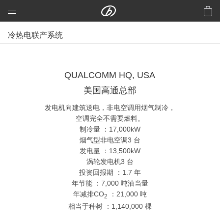
远大科技集团
冷热电联产系统
预制建筑：活楼
预制高架公路、桥梁
QUALCOMM HQ, USA
芯交通
美国高通总部
铝风电
发电机向建筑送电，非电空调用烟气制冷，
芯板材料
空调完全不需要燃料。
中央空调
制冷量 ：17,000kW
烟气型非电空调3 台
洁净空气
发电量 ：13,500kW
合同能源管理
涡轮发电机3 台
投资回报期 ：1.7 年
建筑节能改造
年节能 ：7,000 吨油当量
再生资源
年减排CO
：21,000 吨
2
相当于种树 ：1,140,000 棵
加入远大