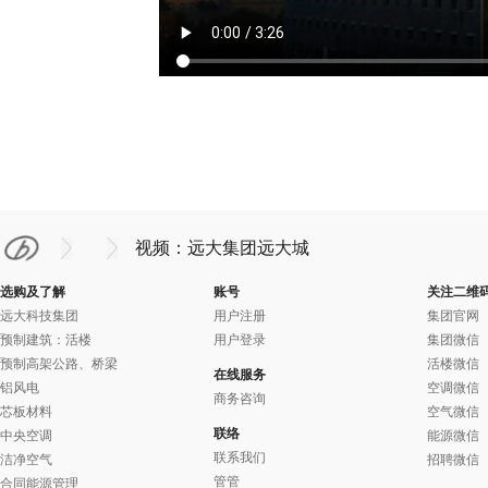
视频：远大集团
远大城
选购及了解
账号
关注二维
远大科技集团
用户注册
集团官网
预制建筑：活楼
用户登录
集团微信
预制高架公路、桥梁
活楼微信
在线服务
铝风电
空调微信
商务咨询
芯板材料
空气微信
联络
中央空调
能源微信
联系我们
洁净空气
招聘微信
管管
合同能源管理