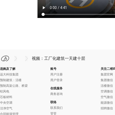
视频：工厂化建筑
一天建十层
选购及了解
账号
关注二维
远大科技集团
用户注册
集团官网
预制建筑：活楼
用户登录
集团微信
预制高架公路、桥梁
活楼微信
在线服务
铝风电
空调微信
商务咨询
芯板材料
空气微信
联络
中央空调
能源微信
联系我们
洁净空气
招聘微信
管管
合同能源管理