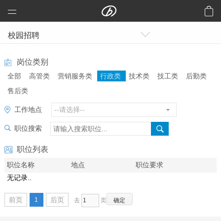
远大科技集团
校园招聘
预制建筑：活楼
预制高架公路、桥梁
岗位类别
全部
高管类
营销服务类
行政类
技术类
技工类
后勤类
芯交通
售后类
铝风电
工作地点
芯板材料
中央空调
职位搜索
洁净空气
职位列表
合同能源管理
职位名称
地点
职位要求
建筑节能改造
无记录..
再生资源
前页
后页
1
去
页
加入远大