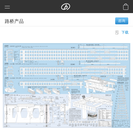
远大科技集团
路桥产品
咨询
预制建筑：活楼
下载
预制高架公路、桥梁
芯交通
铝风电
芯板材料
中央空调
洁净空气
合同能源管理
建筑节能改造
再生资源
加入远大